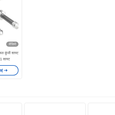
वीडियो
ल कुंजी शाफ्ट
 शाफ्ट
ाएं