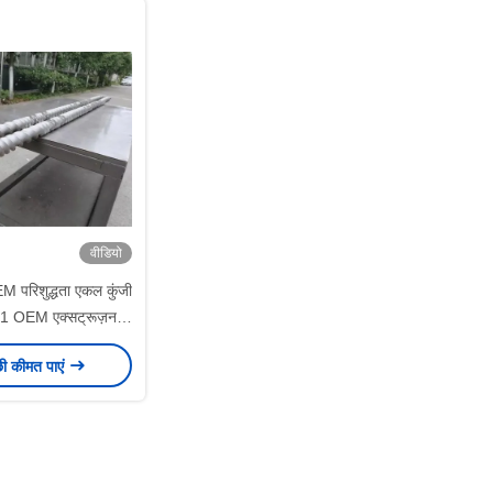
वीडियो
EM परिशुद्धता एकल कुंजी
1 OEM एक्सट्रूज़न
शाफ्ट
छी कीमत पाएं