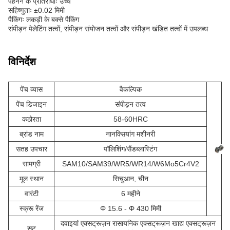
पहनने के प्रतिरोधीः उच्च
सहिष्णुताः ±0.02 मिमी
पैकिंगः लकड़ी के बक्से पैकिंग
संपीड़न पेलेटिंग तत्वों, संपीड़न संयोजन तत्वों और संपीड़न खंडित तत्वों में उपलब्ध
विनिर्देश
पेंच व्यास
वैकल्पिक
पेंच डिजाइन
संपीड़न तत्व
कठोरता
58-60HRC
ब्रांड नाम
नानक्सियांग मशीनरी
सतह उपचार
पॉलिशिंग/सैंडब्लास्टिंग
सामग्री
SAM10/SAM39/WR5/WR14/W6Mo5Cr4V2
मूल स्थान
सिचुआन, चीन
वारंटी
6 महीने
स्क्रू रेंज
Φ 15.6 - Φ 430 मिमी
दवाइयां एक्सट्रूज़न रासायनिक एक्सट्रूज़न खाद्य एक्सट्रूज़न
सूट