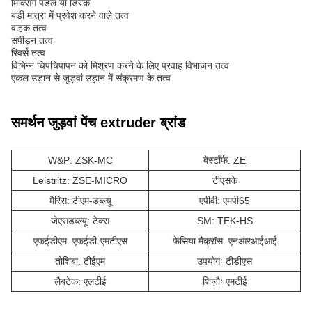
मिक्सिंग पैडल या डिस्क
बड़ी मात्रा में प्रवेश करने वाले तत्व
वाहक तत्व
संपीड़न तत्व
रिवर्स तत्व
विभिन्न चिपचिपापन को मिश्रण करने के लिए प्रवाह विभाजन तत्व
एकल उड़ान से जुड़वां उड़ान में संक्रमण के तत्व
समर्थन जुड़वां पेंच extruder ब्रांड
W&P: ZSK-MC
बेर्स्टॉर्फ: ZE
Leistritz: ZSE-MICRO
टीएसके
मैरिस: टीएम-डब्ल्यू
एपीवी: एमपी65
जेएसडब्ल्यू: टेक्स
SM: TEK-HS
एफईडीएम: एफईडी-एमटीएस
फेसिया मैक्रॉस: एनआरआईआई
तोशिबा: टीईएम
उपयोगः टीडीएस
लैबटेक: एलटीई
शिज़ौः एमटीई