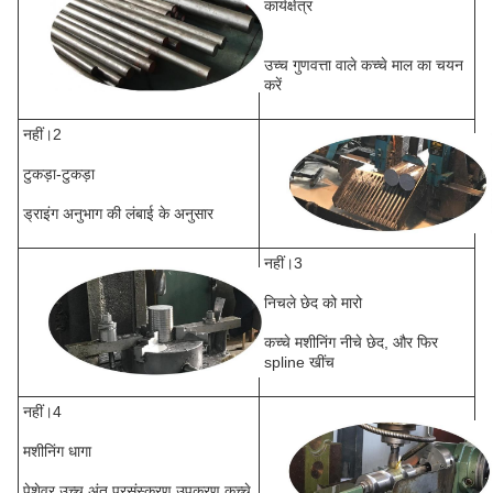
कार्यक्षेत्र
उच्च गुणवत्ता वाले कच्चे माल का चयन
करें
नहीं।2
टुकड़ा-टुकड़ा
ड्राइंग अनुभाग की लंबाई के अनुसार
नहीं।3
निचले छेद को मारो
कच्चे मशीनिंग नीचे छेद, और फिर
spline खींच
नहीं।4
मशीनिंग धागा
पेशेवर उच्च अंत प्रसंस्करण उपकरण,कच्चे