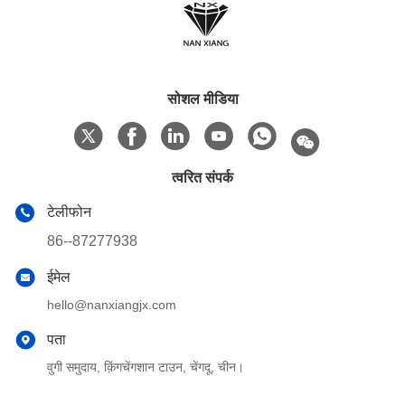
सोशल मीडिया
त्वरित संपर्क
टेलीफोन
86--87277938
ईमेल
hello@nanxiangjx.com
पता
वुगी समुदाय, क़िंगचेंगशान टाउन, चेंगदू, चीन।