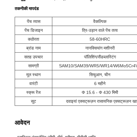
तकनीकी मापदंड
पेंच व्यास
वैकल्पिक
पेंच डिजाइन
त्रि-उड़ान वाले पेंच तत्व
कठोरता
58-60HRC
ब्रांड नाम
नानक्सियांग मशीनरी
सतह उपचार
पॉलिशिंग/सैंडब्लास्टिंग
सामग्री
SAM10/SAM39/WR5/WR14/W6Mo5Cr4
मूल स्थान
सिचुआन, चीन
वारंटी
6 महीने
स्क्रू रेंज
Φ 15.6 - Φ 430 मिमी
सूट
दवाइयां एक्सट्रूज़न रासायनिक एक्सट्रूज़न खाद
आवेदन