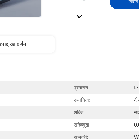
सबसे 
त्पाद का वर्णन
प्रमाणन:
I
स्थायित्व:
दीर
शक्ति:
उच
सहिष्णुता:
0.
सामग्री:
W