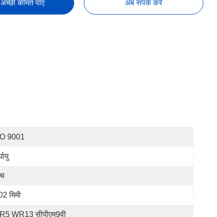
अच्छी कीमत पाएं
अब संपर्क करें
SO 9001
्घायु
्च
02 मिमी
R5 WR13 सीपीएम9वी