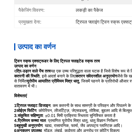
पैकेजिंग विवरण:
लकड़ी का पैकेज
प्रमुखता देना:
ट्रिपल फ्लाइंग ट्विन स्क्रू एक्स
उत्पाद का वर्णन
ट्विन स्क्रू एक्सट्रूडर के लिए ट्रिपल फ्लाइटेड स्क्रू तत्व
उत्पाद का वर्णन
द
त्रि-उड़ान वाले पेंच तत्व
यह एक उच्च परिशुद्धता वाला घटक है जिसे विशेष रूप से 
कतरनी की स्थिति
, इसे आदर्श बनाने के लिए
कतरन संवेदनशील अनुप्रयोग
जैसे कि ख
से निर्मित
यूरोपीय आयातित प्रीमियम मिश्र धातु
, जिसमें पहनने के प्रतिरोधी औजार स्
वातावरण में भी।
विशेषताएं
1ट्रिपल फ्लाइट डिजाइन
: कम कतरनी के साथ सामग्री के परिवहन और पिघलने के मि
2ओईएम फिटिंग
: कोपेरियन, लीजर्टिट्ज़, जेएसडब्ल्यू, तोशिबा, बुहलर आदि से बिल्क
3.संकुचित सहिष्णुता
: ±0.01 मिमी प्रक्रिया स्थिरता सुनिश्चित करता है
4.प्रिमियम कच्चा माल
: प्रमाणित यूरोपीय मिश्र धातु, धातु विज्ञान निरीक्षण
5बहुमुखी अनुप्रयोग
: खाद्य, रासायनिक, फार्मा, जैव अपघट्य प्लास्टिक आदि।
6अनुकूलन उपलब्ध
: मॉडल, लंबाई, कठोरता और अनुरोध पर कोटिंग विकल्प