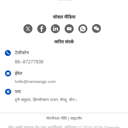
सोशल मीडिया
त्वरित संपर्क
टेलीफोन
86--87277938
ईमेल
hello@nanxiangjx.com
पता
वुगी समुदाय, क़िंगचेंगशान टाउन, चेंगदू, चीन।
गोपनीयता नीति
|
साइटमैप
चीन अच्छी गुणवत्ता पेंच तत्व आपूर्तिकर्ता. कॉपीराइट © 2024-2026 Chengdu