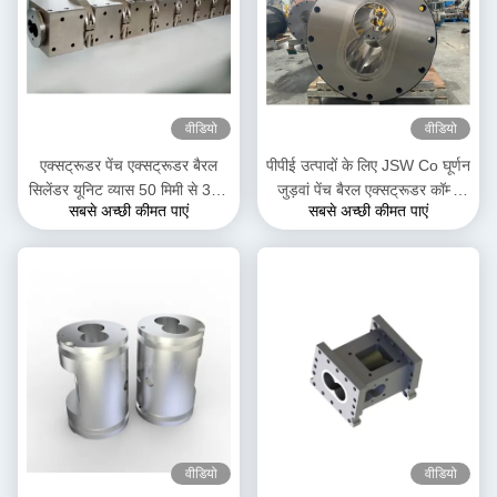
वीडियो
वीडियो
एक्सट्रूडर पेंच एक्सट्रूडर बैरल
पीपीई उत्पादों के लिए JSW Co घूर्णन
सिलेंडर यूनिट व्यास 50 मिमी से 300
जुड़वां पेंच बैरल एक्सट्रूडर कॉम्बी
सबसे अच्छी कीमत पाएं
सबसे अच्छी कीमत पाएं
मिमी लंबाई 3500 मिमी
बैरल पेंच सेगमेंट
वीडियो
वीडियो