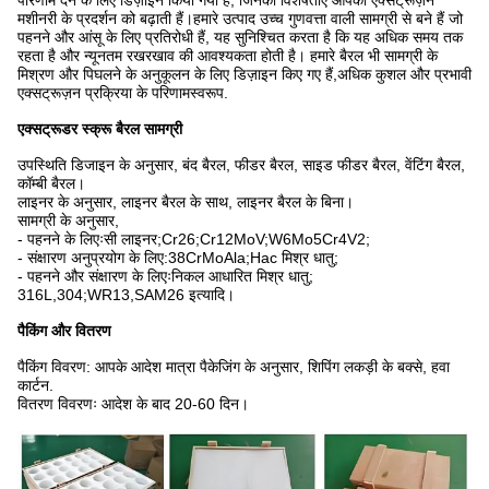
परिणाम देने के लिए डिज़ाइन किया गया है, जिनकी विशेषताएं आपकी एक्सट्रूज़न
मशीनरी के प्रदर्शन को बढ़ाती हैं।हमारे उत्पाद उच्च गुणवत्ता वाली सामग्री से बने हैं जो
पहनने और आंसू के लिए प्रतिरोधी हैं, यह सुनिश्चित करता है कि यह अधिक समय तक
रहता है और न्यूनतम रखरखाव की आवश्यकता होती है। हमारे बैरल भी सामग्री के
मिश्रण और पिघलने के अनुकूलन के लिए डिज़ाइन किए गए हैं,अधिक कुशल और प्रभावी
एक्सट्रूज़न प्रक्रिया के परिणामस्वरूप.
एक्सट्रूडर स्क्रू बैरल
सामग्री
उपस्थिति डिजाइन के अनुसार, बंद बैरल, फीडर बैरल, साइड फीडर बैरल, वेंटिंग बैरल,
कॉम्बी बैरल।
लाइनर के अनुसार, लाइनर बैरल के साथ, लाइनर बैरल के बिना।
सामग्री के अनुसार,
- पहनने के लिएःसी लाइनर;Cr26;Cr12MoV;W6Mo5Cr4V2;
- संक्षारण अनुप्रयोग के लिए:38CrMoAla;Hac मिश्र धातु;
- पहनने और संक्षारण के लिएःनिकल आधारित मिश्र धातु;
316L,304;WR13,SAM26 इत्यादि।
पैकिंग और वितरण
पैकिंग विवरण: आपके आदेश मात्रा पैकेजिंग के अनुसार, शिपिंग लकड़ी के बक्से, हवा
कार्टन.
वितरण विवरणः आदेश के बाद 20-60 दिन।