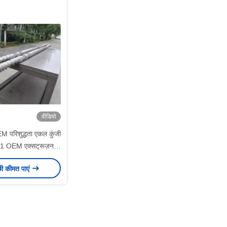
वीडियो
EM परिशुद्धता एकल कुंजी
1 OEM एक्सट्रूज़न
शाफ्ट
छी कीमत पाएं