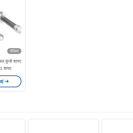
वीडियो
ल कुंजी शाफ्ट
 शाफ्ट
ाएं