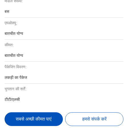
मॉडल संख्या:
बस
एमओक्यू:
बातचीत योग्य
कीमत:
बातचीत योग्य
पैकेजिंग विवरण:
लकड़ी का पैकेज
भुगतान की शर्तें:
टीटी/एलसी
सबसे अच्छी कीमत पाएं
हमसे संपर्क करें