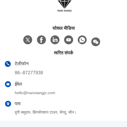
सोशल मीडिया
त्वरित संपर्क
टेलीफोन
86--87277938
ईमेल
hello@nanxiangjx.com
पता
वुगी समुदाय, क़िंगचेंगशान टाउन, चेंगदू, चीन।