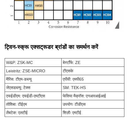
ट्विन-स्क्रू एक्सट्रूडर ब्रांडों का समर्थन करें
W&P: ZSK-MC
बेर्स्टॉर्फ: ZE
Leistritz: ZSE-MICRO
टीएसके
मैरिस: टीएम-डब्ल्यू
एपीवी: एमपी65
जेएसडब्ल्यू: टेक्स
SM: TEK-HS
एफईडीएम: एफईडी-एमटीएस
फेसिया मैक्रॉस: एनआरआईआई
तोशिबा: टीईएम
उपयोगः टीडीएस
लैबटेक: एलटीई
शिज़ौः एमटीई