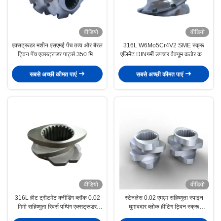
वीडियो
वीडियो
एक्सट्रूडर मशीन एसएमई पेंच तत्व और बैरल
316L W6Mo5Cr4V2 SME स्क्रू
ट्विन पेंच एक्सट्रूडर पार्ट्स 350 मिमी
एलिमेंट DINगर्मी उपचार वैक्यूम कठोर करने
मिश्रण क्षेत्र
के लिए एक्सट्रूज़न मशीन पार्ट्स
सबसे अच्छी कीमत पाएं
सबसे अच्छी कीमत पाएं
वीडियो
वीडियो
316L हीट ट्रीटमेंट क्नीडिंग ब्लॉक 0.02
स्टेनलेस 0.02 एमएम सहिष्णुता स्पाइन
मिमी सहिष्णुता रिवर्स पम्पिंग एक्सट्रूडर
घुमावदार ब्लोक हीटिंग ट्विन स्क्रू
घटक
एक्सट्रूडर के लिए