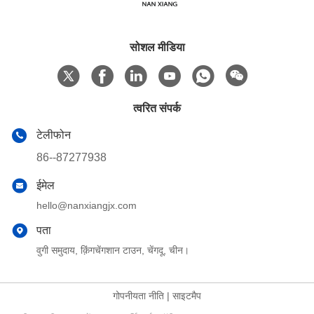
सोशल मीडिया
त्वरित संपर्क
टेलीफोन
86--87277938
ईमेल
hello@nanxiangjx.com
पता
वुगी समुदाय, क़िंगचेंगशान टाउन, चेंगदू, चीन।
गोपनीयता नीति
|
साइटमैप