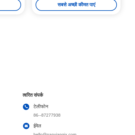
सबसे अच्छी कीमत पाएं
त्वरित संपर्क
टेलीफोन
86--87277938
ईमेल
hello@nanxiangjx.com