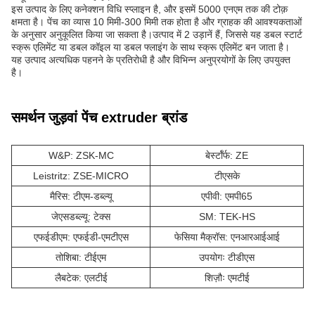
इस उत्पाद के लिए कनेक्शन विधि स्प्लाइन है, और इसमें 5000 एनएम तक की टोक़
क्षमता है। पेंच का व्यास 10 मिमी-300 मिमी तक होता है और ग्राहक की आवश्यकताओं
के अनुसार अनुकूलित किया जा सकता है।उत्पाद में 2 उड़ानें हैं, जिससे यह डबल स्टार्ट
स्क्रू एलिमेंट या डबल कॉइल या डबल फ्लाइंग के साथ स्क्रू एलिमेंट बन जाता है।
यह उत्पाद अत्यधिक पहनने के प्रतिरोधी है और विभिन्न अनुप्रयोगों के लिए उपयुक्त
है।
समर्थन जुड़वां पेंच extruder ब्रांड
W&P: ZSK-MC
बेर्स्टॉर्फ: ZE
Leistritz: ZSE-MICRO
टीएसके
मैरिस: टीएम-डब्ल्यू
एपीवी: एमपी65
जेएसडब्ल्यू: टेक्स
SM: TEK-HS
एफईडीएम: एफईडी-एमटीएस
फेसिया मैक्रॉस: एनआरआईआई
तोशिबा: टीईएम
उपयोगः टीडीएस
लैबटेक: एलटीई
शिज़ौः एमटीई