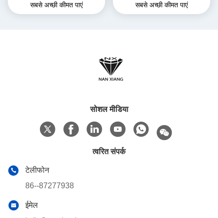
सबसे अच्छी कीमत पाएं
सबसे अच्छी कीमत पाएं
एलिमेंट सिंगल स्लाइन शाफ्ट
मशीन पार्ट्स फॉर हाई टेम्परेचर
सोशल मीडिया
त्वरित संपर्क
टेलीफोन
86--87277938
ईमेल