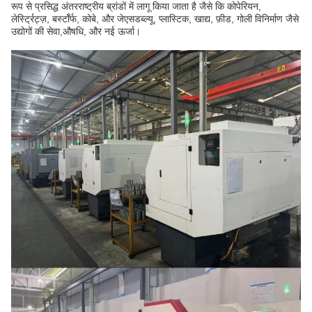
रूप से प्रसिद्ध अंतरराष्ट्रीय ब्रांडों में लागू किया जाता है जैसे कि कोपेरियन,
लेर्स्ट्रिट्ज़, बर्स्टॉर्फ, कोबे, और जेएसडब्ल्यू, प्लास्टिक, खाद्य, फ़ीड, गोली विनिर्माण जैसे
उद्योगों की सेवा,औषधि, और नई ऊर्जा।