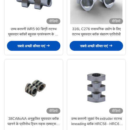
वीडियो
वीडियो
उच्च कतरनी WR5 90 डिग्री तटस्थ
316L C276 रासायनिक उद्योग के लिए
घुमावदार ब्लॉकों बहुलक प्रसंस्करण के लिए
तटस्थ घुमावदार ब्लॉक संक्षारण प्रतिरोधी
जुड़वां पेंच बाहर निकाला भागों
सबसे अच्छी कीमत पाएं
सबसे अच्छी कीमत पाएं
वीडियो
वीडियो
38CrMoAlA अनुकूलित घुमावदार ब्लॉक
उच्च कतरनी जुड़वां पेंच extruder तटस्थ
पहनने के प्रतिरोध ट्विन स्क्रू एक्सट्रूडर
kneading ब्लॉक HRC58 - HRC62
के लिए तटस्थ
सतह इलाज