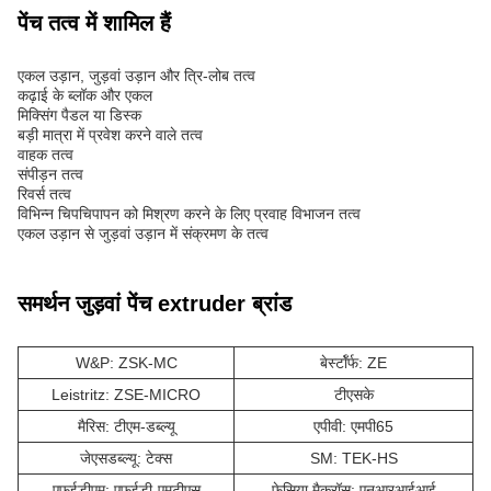
पेंच तत्व में शामिल हैं
एकल उड़ान, जुड़वां उड़ान और त्रि-लोब तत्व
कढ़ाई के ब्लॉक और एकल
मिक्सिंग पैडल या डिस्क
बड़ी मात्रा में प्रवेश करने वाले तत्व
वाहक तत्व
संपीड़न तत्व
रिवर्स तत्व
विभिन्न चिपचिपापन को मिश्रण करने के लिए प्रवाह विभाजन तत्व
एकल उड़ान से जुड़वां उड़ान में संक्रमण के तत्व
समर्थन जुड़वां पेंच extruder ब्रांड
W&P: ZSK-MC
बेर्स्टॉर्फ: ZE
Leistritz: ZSE-MICRO
टीएसके
मैरिस: टीएम-डब्ल्यू
एपीवी: एमपी65
जेएसडब्ल्यू: टेक्स
SM: TEK-HS
एफईडीएम: एफईडी-एमटीएस
फेसिया मैक्रॉस: एनआरआईआई