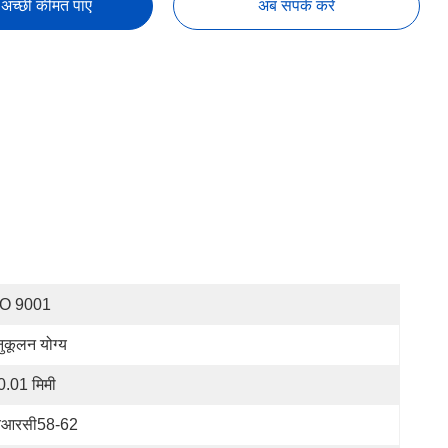
अच्छी कीमत पाएं
अब संपर्क करें
SO 9001
ुकूलन योग्य
0.01 मिमी
चआरसी58-62