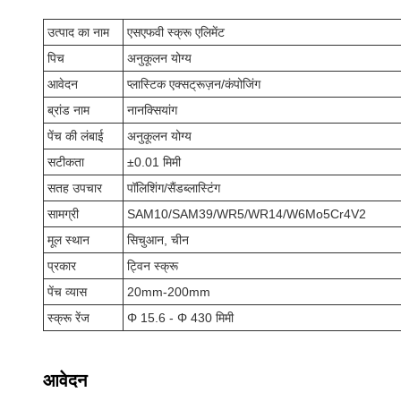
उत्पाद का नाम
एसएफवी स्क्रू एलिमेंट
पिच
अनुकूलन योग्य
आवेदन
प्लास्टिक एक्सट्रूज़न/कंपोजिंग
ब्रांड नाम
नानक्सियांग
पेंच की लंबाई
अनुकूलन योग्य
सटीकता
±0.01 मिमी
सतह उपचार
पॉलिशिंग/सैंडब्लास्टिंग
सामग्री
SAM10/SAM39/WR5/WR14/W6Mo5Cr4V2
मूल स्थान
सिचुआन, चीन
प्रकार
ट्विन स्क्रू
पेंच व्यास
20mm-200mm
स्क्रू रेंज
Φ 15.6 - Φ 430 मिमी
आवेदन