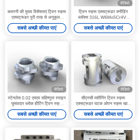
वीडियो
कतरनी की मुख्य विशेषताएं ट्विन स्क्रू
ट्विन स्क्रू एक्सट्रूडर क्नीडिंग
एक्सट्रूडर पूरी तरह से अनुकूलन
ब्लॉक्स 316L W6Mo5Cr4V2
योग्य स्क्रू व्यास सीमा चरम पहनने के
स्प्लिनेड कनेक्शन बैकवर्ड पंपिंग
सबसे अच्छी कीमत पाएं
सबसे अच्छी कीमत पाएं
वातावरण के लिए
वीडियो
वीडियो
स्टेनलेस 0.02 एमएम सहिष्णुता स्पाइन
सीएनसी मशीनिंग ट्विन स्क्रू
घुमावदार ब्लोक हीटिंग ट्विन स्क्रू
एक्सट्रूडर घटक ओपन स्क्रू खाद्य
एक्सट्रूडर के लिए
उद्योग बैरल इन एक्सट्रूडर
सबसे अच्छी कीमत पाएं
सबसे अच्छी कीमत पाएं