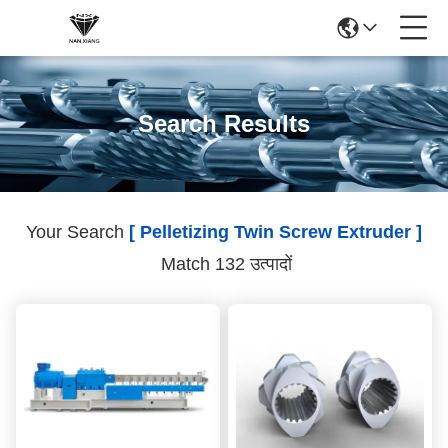
Search Results
Your Search
[ Pelletizing Twin Screw Extruder ]
Match 132 उत्पादों