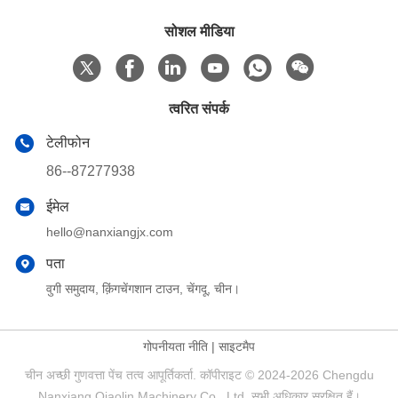
सोशल मीडिया
त्वरित संपर्क
टेलीफोन
86--87277938
ईमेल
hello@nanxiangjx.com
पता
वुगी समुदाय, क़िंगचेंगशान टाउन, चेंगदू, चीन।
गोपनीयता नीति
|
साइटमैप
चीन अच्छी गुणवत्ता पेंच तत्व आपूर्तिकर्ता. कॉपीराइट © 2024-2026 Chengdu
Nanxiang Qiaolin Machinery Co., Ltd. सभी अधिकार सुरक्षित हैं।