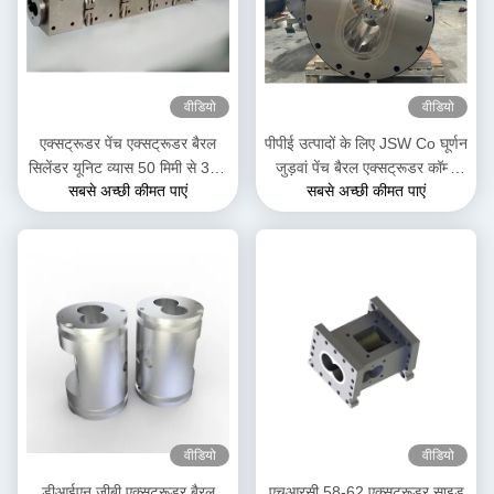
वीडियो
वीडियो
एक्सट्रूडर पेंच एक्सट्रूडर बैरल
पीपीई उत्पादों के लिए JSW Co घूर्णन
सिलेंडर यूनिट व्यास 50 मिमी से 300
जुड़वां पेंच बैरल एक्सट्रूडर कॉम्बी
सबसे अच्छी कीमत पाएं
सबसे अच्छी कीमत पाएं
मिमी लंबाई 3500 मिमी
बैरल पेंच सेगमेंट
वीडियो
वीडियो
डीआईएन जीबी एक्सट्रूडर बैरल
एचआरसी 58-62 एक्सट्रूडर साइड