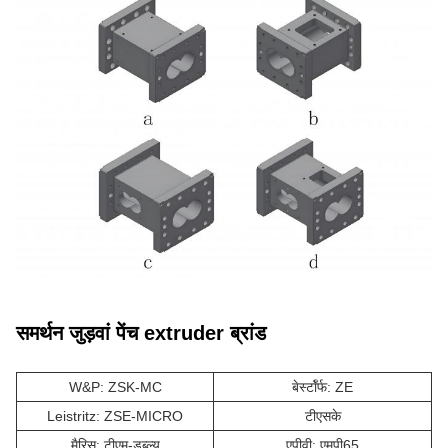
समर्थन जुड़वां पेंच extruder ब्रांड
W&P: ZSK-MC
बेर्स्टॉर्फ: ZE
Leistritz: ZSE-MICRO
टीएसके
मैरिस: टीएम-डब्ल्यू
एपीवी: एमपी65