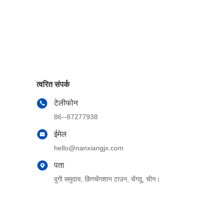
त्वरित संपर्क
टेलीफोन
86--87277938
ईमेल
hello@nanxiangjx.com
पता
वुगी समुदाय, क़िंगचेंगशान टाउन, चेंगदू, चीन।